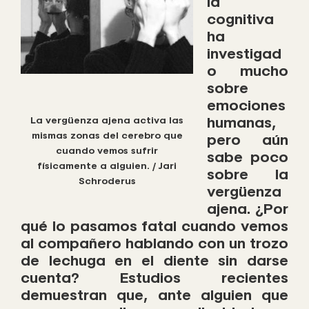
ia
cognitiva
ha
investigad
o mucho
sobre
emociones
humanas,
La vergüenza ajena activa las
mismas zonas del cerebro que
pero aún
cuando vemos sufrir
sabe poco
físicamente a alguien. / Jari
sobre la
Schroderus
vergüenza
ajena. ¿Por
qué lo pasamos fatal cuando vemos
al compañero hablando con un trozo
de lechuga en el diente sin darse
cuenta? Estudios recientes
demuestran que, ante alguien que