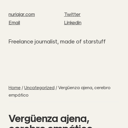
nuriajar.com
Twitter
Email
Linkedin
Freelance journalist, made of starstuff
Home
/
Uncategorized
/
Vergüenza ajena, cerebro
empático
Vergüenza ajena,