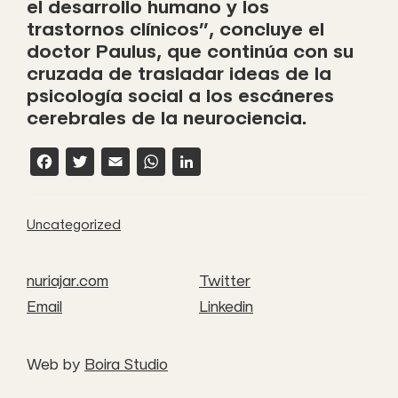
el desarrollo humano y los
trastornos clínicos”, concluye el
doctor Paulus, que continúa con su
cruzada de trasladar ideas de la
psicología social a los escáneres
cerebrales de la neurociencia.
F
T
E
W
L
a
w
m
h
i
c
it
a
a
n
Uncategorized
e
t
il
t
k
b
e
s
e
nuriajar.com
Twitter
o
r
A
d
Email
Linkedin
o
p
I
k
p
n
Web by
Boira Studio