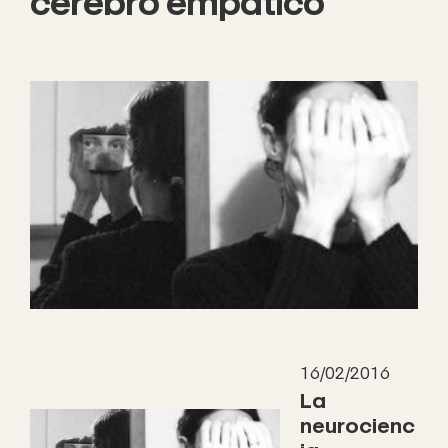
cerebro empático
16/02/2016
La
neurocienc