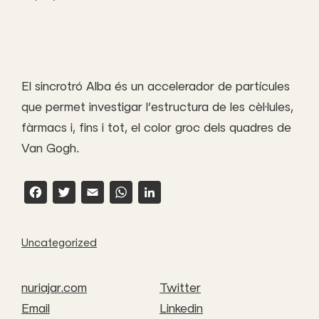
El sincrotró Alba és un accelerador de partícules
que permet investigar l’estructura de les cèl·lules,
fàrmacs i, fins i tot, el color groc dels quadres de
Van Gogh.
F
T
E
W
L
a
w
m
h
i
c
it
a
a
n
Uncategorized
e
t
il
t
k
b
e
s
e
nuriajar.com
Twitter
o
r
A
d
Email
Linkedin