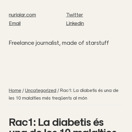
nuriajar.com
Twitter
Email
Linkedin
Freelance journalist, made of starstuff
Home
/
Uncategorized
/
Rac1: La diabetis és una de
les 10 malalties més freqüents al món
Rac1: La diabetis és