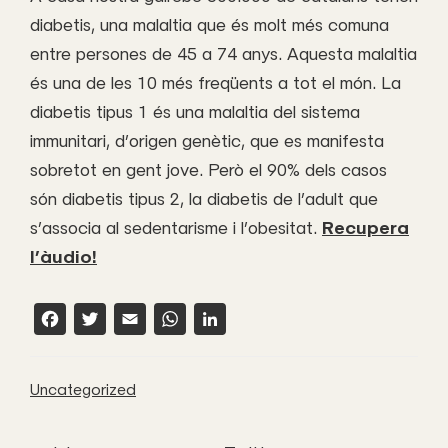
diabetis, una malaltia que és molt més comuna
entre persones de 45 a 74 anys. Aquesta malaltia
és una de les 10 més freqüents a tot el món. La
diabetis tipus 1 és una malaltia del sistema
immunitari, d’origen genètic, que es manifesta
sobretot en gent jove. Però el 90% dels casos
són diabetis tipus 2, la diabetis de l’adult que
s’associa al sedentarisme i l’obesitat.
Recupera
l’àudio!
F
T
E
W
L
a
w
m
h
i
c
it
a
a
n
Uncategorized
e
t
il
t
k