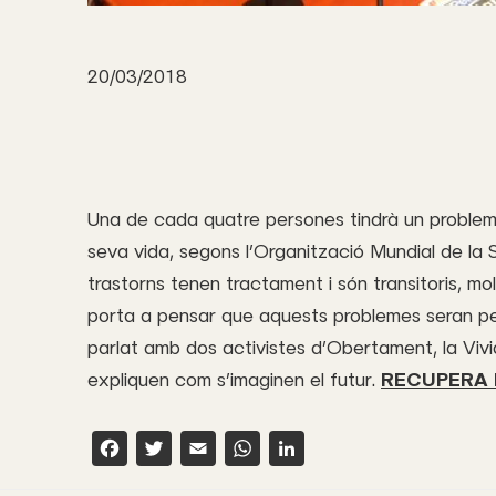
20/03/2018
Una de cada quatre persones tindrà un problema 
seva vida, segons l’Organització Mundial de la 
trastorns tenen tractament i són transitoris, m
porta a pensar que aquests problemes seran per 
parlat amb dos activistes d’Obertament, la Vivi
expliquen com s’imaginen el futur.
RECUPERA 
F
T
E
W
L
a
w
m
h
i