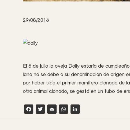
29/08/2016
El 5 de julio la oveja Dolly estaría de cumpleañ
lana no se debe a su denominación de origen e
por haber sido el primer mamífero clonado de la
otro animal clonado, se gestó en un tubo de e
F
T
E
W
L
a
w
m
h
i
c
it
a
a
n