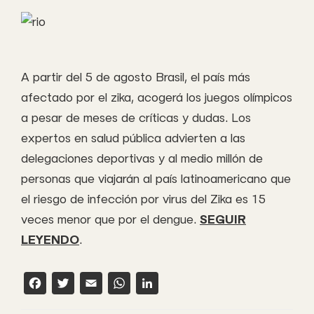
A partir del 5 de agosto Brasil, el país más
afectado por el zika, acogerá los juegos olímpicos
a pesar de meses de críticas y dudas. Los
expertos en salud pública advierten a las
delegaciones deportivas y al medio millón de
personas que viajarán al país latinoamericano que
el riesgo de infección por virus del Zika es 15
veces menor que por el dengue.
SEGUIR
LEYENDO
.
F
T
E
W
L
a
w
m
h
i